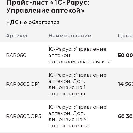
Прайс-лист «1С-Рарус:
Управление аптекой»
НДС не облагается
Артикул
Наименование
Цена,
1С-Рарус: Управление
RAR060
аптекой,
50 0
однопользовательская
1С-Рарус: Управление
аптекой, Доп.
RAR060DOP1
14 56
лицензия на 1
пользователя
1С-Рарус: Управление
аптекой, Доп.
RAR060DOP5
68 3
лицензия на 5
пользователей