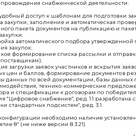
опровождения снабженческой деятельности:
удобный доступ к шаблонам для подготовки з
а закупки, заполнение и автоматическая пров
ного пакета документов на публикацию и паке
закупки;
ройка автоматического подбора утвержденной 
я закупок;
ское формирование списка рассылки и отправ
(поставщикам);
ия загрузки заявок участников и вскрытия заяво
х цен и баллов, формирование документов резу
ы данных по всей документации, базы данных по
имодействия, технико-коммерческие предложе
вора и спецификации к договорам по победител
я "Цифровое снабжение", ред. 1.1 разработана
ки стандартных подсистем", ред. 3.1.
 конфигурации необходимо наличие установле
тие 8" (не ниже версии 8.3.21).