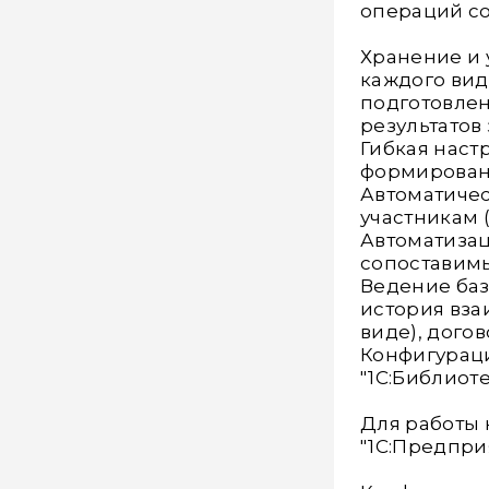
операций с
Хранение и 
каждого вид
подготовлен
результатов 
Гибкая наст
формировани
Автоматиче
участникам 
Автоматизац
сопоставимы
Ведение баз
история вза
виде), дого
Конфигураци
"1С:Библиоте
Для работы
"1С:Предприя