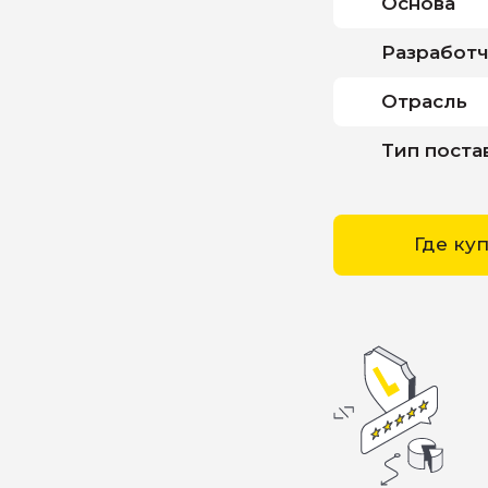
Основа
Разработ
Отрасль
Тип поста
Где ку