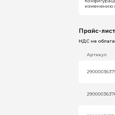
Конфигурац
изменению 
Прайс-ли
НДС не облага
Артикул
2900003637
2900003637